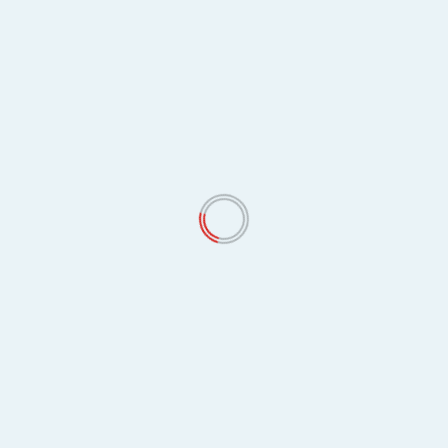
आदेश.
hetan
July 21, 2026
Kamde Chetan
July 20, 2026
 इशाऱ्याची दखल; फुले–
न्यायालयीन आदेश डावलणाऱ्या शाळा
ाच्या सौंदर्यीकरणाला अखेर
प्रशासनाला जोरदार दणका ; दिलीप नैताम यांना
.सुधीरभाऊ मुनगंटीवार यांचे
मूळ पदावर रुजू करण्याचे शिक्षण उपसंचालकांचे
ष्ट निर्देश – “काम तातडीने
आदेश. मूल. प्रतिनिधी न्यूज जागर (चेतन कामडे
 प्रतिनिधी | दि....
) गडचिरोली शाळा न्यायाधिकरणाच्या...
Read More