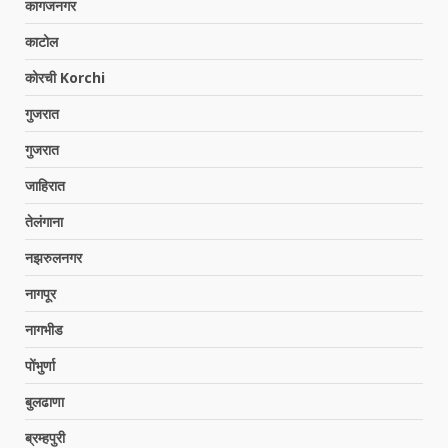
कागजनगर
काटोल
कोरची Korchi
गुजरात
गुजरात
जाहिरात
तेलंगाना
नझरुलनगर
नागपूर
नागभीड
पोंभुर्णा
बुलढाणा
ब्रम्हपुरी