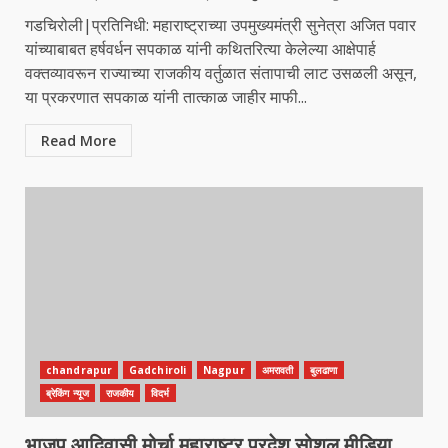
गडचिरोली|प्रतिनिधी: महाराष्ट्राच्या उपमुख्यमंत्री सुनेत्रा अजित पवार
यांच्याबाबत हर्षवर्धन सपकाळ यांनी कथितरित्या केलेल्या आक्षेपार्ह
वक्तव्यावरून राज्याच्या राजकीय वर्तुळात संतापाची लाट उसळली असून,
या प्रकरणात सपकाळ यांनी तात्काळ जाहीर माफी...
Read More
chandrapur
Gadchiroli
Nagpur
अमरावती
बुलढाणा
ब्रेकिंग न्यूज
राजकीय
विदर्भ
भाजप आदिवासी मोर्चा महाराष्ट्र प्रदेश सोशल मीडिया