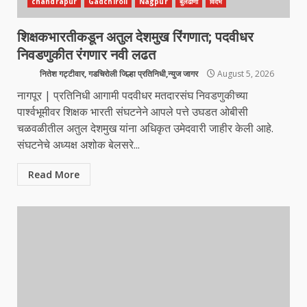
chandrapur
Gadchiroli
Nagpur
बुलढाणा
विदर्भ
शिक्षकभारतीकडून अतुल देशमुख रिंगणात; पदवीधर
निवडणुकीत रंगणार नवी लढत
नितेश गट्टीवार, गडचिरोली जिल्हा प्रतिनिधी,न्युज जागर
August 5, 2026
नागपूर | प्रतिनिधी आगामी पदवीधर मतदारसंघ निवडणुकीच्या
पार्श्वभूमीवर शिक्षक भारती संघटनेने आपले पत्ते उघडत ओबीसी
चळवळीतील अतुल देशमुख यांना अधिकृत उमेदवारी जाहीर केली आहे.
संघटनेचे अध्यक्ष अशोक बेलसरे...
Read More