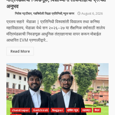
अनुभव
नितेश गट्टीवार, गडचिरोली जिल्हा प्रतिनिधी,न्युज जागर
August 6, 2026
प्रलय सहारे भेंडाळा | प्रतिनिधी विश्वशांती विद्यालय तथा कनिष्ठ
महाविद्यालय, भेंडाळा येथे सन २०२६–२७ या शैक्षणिक वर्षासाठी शालेय
मंत्रिमंडळाची निवडणूक आधुनिक तंत्रज्ञानाचा वापर करून मोबाईल
आधारित EVM प्रणालीद्वारे...
Read More
chandrapur
Gadchiroli
Nagpur
ब्रेकिंग न्यूज
महाराष्ट्र
विदर्भ