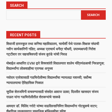
pagination
SEARCH
SEARCH
RECENT POSTS
शिवाजी हायस्कूल तथा कनिष्ठ महाविद्यालय, चामोर्शी येथे पालक-शिक्षक संघाची
नवीन कार्यकारिणी गठित; अध्यक्ष प्राचार्य धनेंद्र चौधरी, उपाध्यक्षपदी नितेश
गट्टीवार तर सहसचिवपदी संजय बुरांडे यांची निवड
मोबाईल आधारित EVM द्वारे विश्वशांती विद्यालयात शालेय मंत्रिमंडळाची निवडणूक;
विद्यार्थ्यांना लोकशाहीचा प्रत्यक्ष अनुभव
नवोदय प्रवेशासाठी गडचिरोलीच्या विद्यार्थ्यांचा न्यायलढा यशस्वी; सर्वोच्च
न्यायालयाचा ऐतिहासिक निकाल
सुपीक शेतजमिनी वाचवण्यासाठी संसदेत आवाज उठवा; दिल्लीत खासदार संजय
राऊत यांना गडचिरोलीतील शेतकऱ्यांचे साकडे
आमदार डॉ. मिलिंद नरोटे यांच्या वाढदिवसानिमित्त विद्यार्थ्यांना नोटबुकचे वाटप;
शैक्षणिक उपक्रमातून सामाजिक बांधिलकीचा संदेश