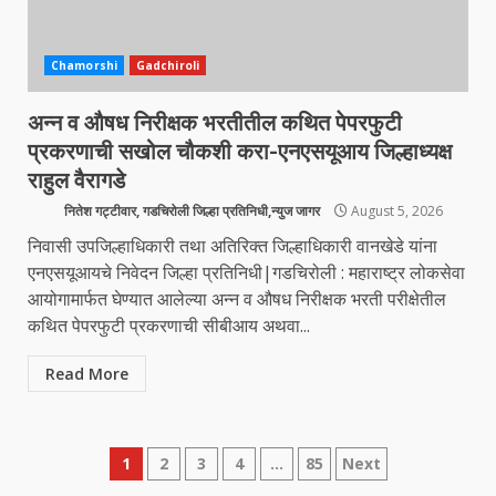
Chamorshi
Gadchiroli
अन्न व औषध निरीक्षक भरतीतील कथित पेपरफुटी
प्रकरणाची सखोल चौकशी करा-एनएसयूआय जिल्हाध्यक्ष
राहुल वैरागडे
नितेश गट्टीवार, गडचिरोली जिल्हा प्रतिनिधी,न्युज जागर
August 5, 2026
निवासी उपजिल्हाधिकारी तथा अतिरिक्त जिल्हाधिकारी वानखेडे यांना
एनएसयूआयचे निवेदन जिल्हा प्रतिनिधी|गडचिरोली : महाराष्ट्र लोकसेवा
आयोगामार्फत घेण्यात आलेल्या अन्न व औषध निरीक्षक भरती परीक्षेतील
कथित पेपरफुटी प्रकरणाची सीबीआय अथवा...
Read More
Posts
1
2
3
4
…
85
Next