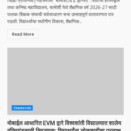
जिल्हा प्रतिनिधी|गडचिरोली चामोर्शी,दि.६ ॶॉगस्ट : शिवाजी हायस्कूल
तथा कनिष्ठ महाविद्यालय, चामोर्शी येथे शैक्षणिक वर्ष 2026-27 साठी
पालक-शिक्षक संघाची सर्वसाधारण सभा उत्साहपूर्ण वातावरणात पार
पडली. विद्यार्थ्यांचा सर्वांगीण विकास, शैक्षणिक...
Read More
Chamorshi
मोबाईल आधारित EVM द्वारे विश्वशांती विद्यालयात शालेय
मंत्रिमंडळाची निवडणूक; विद्यार्थ्यांना लोकशाहीचा प्रत्यक्ष