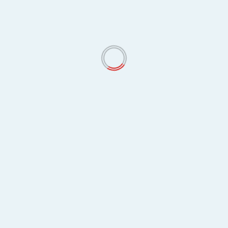
RECENT COMMENTS
शिवाजी नरोटे
on
गडचिरोलीच्या सरिता किरंगे यांना “राष्ट्र गौरव पुरस्कार 2025”
जाहीर
ARCHIVES
August 2026
July 2026
June 2026
May 2026
April 2026
March 2026